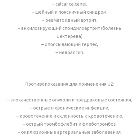
– calcar calcanei,
– шейный и поясничный синдром,
– ревматоидный артрит,
– анкилозирующий спондилоартрит (болезнь
Бехтерева)
– опоясывающий герпес,
– невралгия.
Противопоказания для применения UZ:
– злокачественные опухоли и предраковые состояния,
– острые и хронические инфекции,
– кровотечение и склонность к кровотечению,
– острый тромбофлебит и флеботромбоз,
– окклюзионные артериальные заболевания,