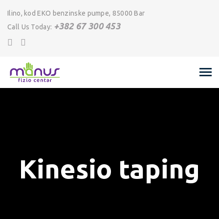
Ilino, kod EKO benzinske pumpe, 85000 Bar
+382 67 300 453
Call Us Today:
Kinesio taping