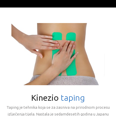
Kinezio
taping
Taping je tehnika koja se za zasniva na prirodnom procesu
izlječenja tijela. Nastala je sedamdesetih godina u Japanu