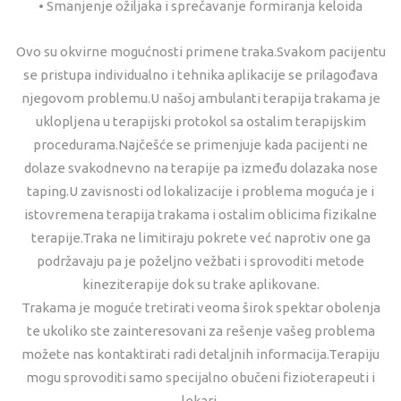
• Smanjenje ožiljaka i sprečavanje formiranja keloida
Ovo su okvirne mogućnosti primene traka.Svakom pacijentu
se pristupa individualno i tehnika aplikacije se prilagođava
njegovom problemu.U našoj ambulanti terapija trakama je
uklopljena u terapijski protokol sa ostalim terapijskim
procedurama.Najčešće se primenjuje kada pacijenti ne
dolaze svakodnevno na terapije pa između dolazaka nose
taping.U zavisnosti od lokalizacije i problema moguća je i
istovremena terapija trakama i ostalim oblicima fizikalne
terapije.Traka ne limitiraju pokrete već naprotiv one ga
podržavaju pa je poželjno vežbati i sprovoditi metode
kineziterapije dok su trake aplikovane.
Trakama je moguće tretirati veoma širok spektar obolenja
te ukoliko ste zainteresovani za rešenje vašeg problema
možete nas kontaktirati radi detaljnih informacija.Terapiju
mogu sprovoditi samo specijalno obučeni fizioterapeuti i
lekari.