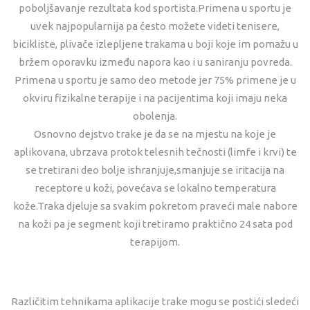
poboljšavanje rezultata kod sportista.Primena u sportu je
uvek najpopularnija pa često možete videti tenisere,
bicikliste, plivače izlepljene trakama u boji koje im pomažu u
bržem oporavku između napora kao i u saniranju povreda.
Primena u sportu je samo deo metode jer 75% primene je u
okviru fizikalne terapije i na pacijentima koji imaju neka
obolenja.
Osnovno dejstvo trake je da se na mjestu na koje je
aplikovana, ubrzava protok telesnih tečnosti (limfe i krvi) te
se tretirani deo bolje ishranjuje,smanjuje se iritacija na
receptore u koži, povećava se lokalno temperatura
kože.Traka djeluje sa svakim pokretom praveći male nabore
na koži pa je segment koji tretiramo praktično 24 sata pod
terapijom.
Različitim tehnikama aplikacije trake mogu se postići sledeći