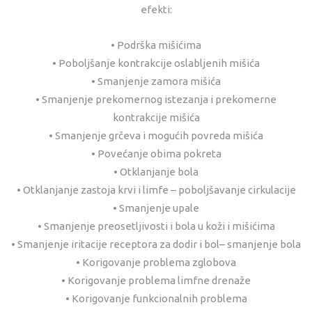
efekti:
• Podrška mišićima
• Poboljšanje kontrakcije oslabljenih mišića
• Smanjenje zamora mišića
• Smanjenje prekomernog istezanja i prekomerne
kontrakcije mišića
• Smanjenje grčeva i mogućih povreda mišića
• Povećanje obima pokreta
• Otklanjanje bola
• Otklanjanje zastoja krvi i limfe – poboljšavanje cirkulacije
• Smanjenje upale
• Smanjenje preosetljivosti i bola u koži i mišićima
• Smanjenje iritacije receptora za dodir i bol– smanjenje bola
• Korigovanje problema zglobova
• Korigovanje problema limfne drenaže
• Korigovanje funkcionalnih problema