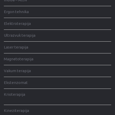
Ergon tehnika
Elektroterapija
Ultrazvuk terapija
Laser terapija
Magnetoterapija
Vakum terapija
Ekstenzomat
Krioterapija
Kineziterapija