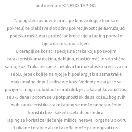
pod imenom KINESIO TAPING.
Taping sledi osnovne principe kineziologije (nauka o
pokretu) te olakšava slobodnu pokretljivost tijela.Pružajući
podršku mišićima i prateći pokrete tijela taping pomaže
tijelu da se samo izliječi.
U terapiji se koristi specijalna traka koja po svojim
karakteristikama (težina, debljina, elastičnost) je vrlo slična
samoj koži.Traka ne sadrži nikakva farmakološka sredstva na
sebi.Lijepak koji je na njoj je hipoalergijski a sama traka
maksimalno dopušta disanje kože.Vodootporna je te se
pacijenti mogu slobodno tuširati dok je traka aplikovana.Nosi
se 3-5 dana i potom se u potpunosti skida sa kože.Zbog svih
ovih karakteristika trake taping se može neograničeno
koristiti bez ikakvih štetnih posledica.
Taping se koristi za liječenje mišića, nerava i organa u okviru
fizikalne terapije ali se takođe može primenjivati i za